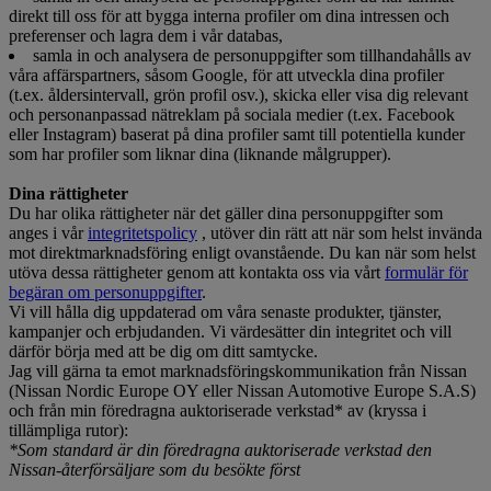
direkt till oss för att bygga interna profiler om dina intressen och
preferenser och lagra dem i vår databas,
samla in och analysera de personuppgifter som tillhandahålls av
våra affärspartners, såsom Google, för att utveckla dina profiler
(t.ex. åldersintervall, grön profil osv.), skicka eller visa dig relevant
och personanpassad nätreklam på sociala medier (t.ex. Facebook
eller Instagram) baserat på dina profiler samt till potentiella kunder
som har profiler som liknar dina (liknande målgrupper).
Dina rättigheter
Du har olika rättigheter när det gäller dina personuppgifter som
anges i vår
integritetspolicy
, utöver din rätt att när som helst invända
mot direktmarknadsföring enligt ovanstående. Du kan när som helst
utöva dessa rättigheter genom att kontakta oss via vårt
formulär för
begäran om personuppgifter
.
Vi vill hålla dig uppdaterad om våra senaste produkter, tjänster,
kampanjer och erbjudanden. Vi värdesätter din integritet och vill
därför börja med att be dig om ditt samtycke.
Jag vill gärna ta emot marknadsföringskommunikation från Nissan
(Nissan Nordic Europe OY eller Nissan Automotive Europe S.A.S)
och från min föredragna auktoriserade verkstad* av (kryssa i
tillämpliga rutor):
*Som standard är din föredragna auktoriserade verkstad den
Nissan-återförsäljare som du besökte först