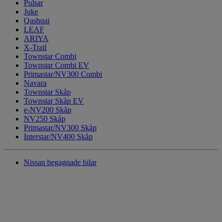
Pulsar
Juke
Qashqai
LEAF
ARIYA
X-Trail
Townstar Combi
Townstar Combi EV
Primastar/NV300 Combi
Navara
Townstar Skåp
Townstar Skåp EV
e-NV200 Skåp
NV250 Skåp
Primastar/NV300 Skåp
Interstar/NV400 Skåp
Nissan begagnade bilar