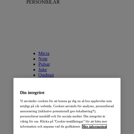
PERSONBILAR
Micra
Note
Pulsar
Juke
Qashqai
LEAF
ARIYA
X-Trail
Din integritet
Townstar Combi
Vi använder cookies för att kunna ge dig en så bra upplevelse som
Townstar Combi EV
möjligt på vår websida. Cookies används för analyser, personifierad
Primastar/NV300 Combi
annonsering (inklusive potentionell geo-lokalisering*),
personofierat innehåll och för sociala medier. Din integritet är
ELBILAR
viktig för oss. Klicka på "Cookie-inställningar" för att hitta mer
information och anpassa vad du godkänner.
Mer information