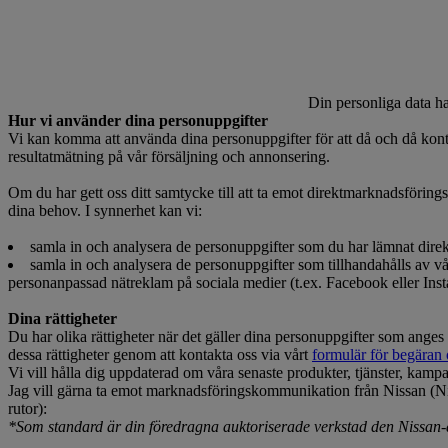
Din personliga data ha
Hur vi använder dina personuppgifter
Vi kan komma att använda dina personuppgifter för att då och då ko
resultatmätning på vår försäljning och annonsering.
Om du har gett oss ditt samtycke till att ta emot direktmarknadsförin
dina behov. I synnerhet kan vi:
samla in och analysera de personuppgifter som du har lämnat direkt 
samla in och analysera de personuppgifter som tillhandahålls av våra 
personanpassad nätreklam på sociala medier (t.ex. Facebook eller Insta
Dina rättigheter
Du har olika rättigheter när det gäller dina personuppgifter som anges
dessa rättigheter genom att kontakta oss via vårt
formulär för begäran
Vi vill hålla dig uppdaterad om våra senaste produkter, tjänster, kampa
Jag vill gärna ta emot marknadsföringskommunikation från Nissan (Ni
rutor):
*Som standard är din föredragna auktoriserade verkstad den Nissan-å