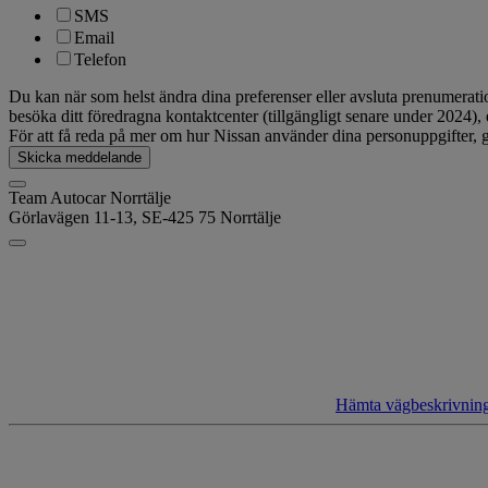
SMS
Email
Telefon
Du kan när som helst ändra dina preferenser eller avsluta prenumera
besöka ditt föredragna kontaktcenter (tillgängligt senare under 2024),
För att få reda på mer om hur Nissan använder dina personuppgifter, g
Skicka meddelande
Team Autocar Norrtälje
Görlavägen 11-13,
SE-425 75 Norrtälje
Hämta vägbeskrivnin