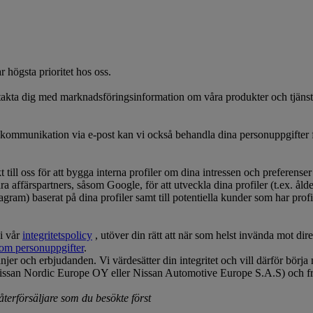
r högsta prioritet hos oss.
ntakta dig med marknadsföringsinformation om våra produkter och tjäns
gskommunikation via e-post kan vi också behandla dina personuppgifter f
till oss för att bygga interna profiler om dina intressen och preferenser
affärspartners, såsom Google, för att utveckla dina profiler (t.ex. ålders
gram) baserat på dina profiler samt till potentiella kunder som har prof
 i vår
integritetspolicy
, utöver din rätt att när som helst invända mot d
 om personuppgifter
.
njer och erbjudanden. Vi värdesätter din integritet och vill därför börja
ssan Nordic Europe OY eller Nissan Automotive Europe S.A.S) och från
terförsäljare som du besökte först