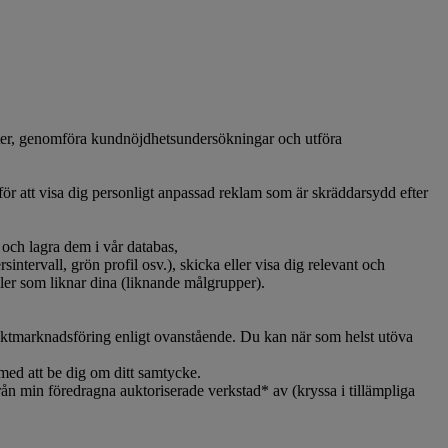
ter, genomföra kundnöjdhetsundersökningar och utföra
ör att visa dig personligt anpassad reklam som är skräddarsydd efter
 och lagra dem i vår databas,
intervall, grön profil osv.), skicka eller visa dig relevant och
iler som liknar dina (liknande målgrupper).
irektmarknadsföring enligt ovanstående. Du kan när som helst utöva
 med att be dig om ditt samtycke.
 min föredragna auktoriserade verkstad* av (kryssa i tillämpliga