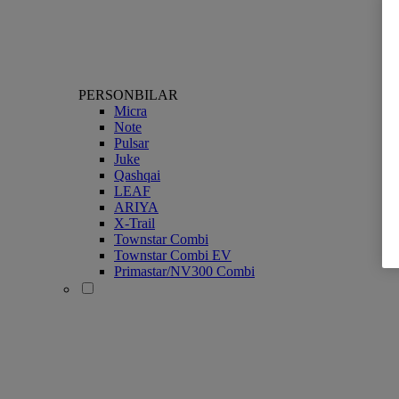
PERSONBILAR
Micra
Note
Pulsar
Juke
Qashqai
LEAF
ARIYA
X-Trail
Townstar Combi
Townstar Combi EV
Primastar/NV300 Combi