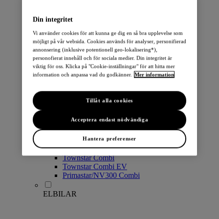
PERSONBILAR
Din integritet
Vi använder cookies för att kunna ge dig en så bra upplevelse som
möjligt på vår websida. Cookies används för analyser, personifierad
annonsering (inklusive potentionell geo-lokalisering*),
personofierat innehåll och för sociala medier. Din integritet är
viktig för oss. Klicka på "Cookie-inställningar" för att hitta mer
information och anpassa vad du godkänner.
Mer information
Micra
Note
Tillåt alla cookies
Pulsar
Juke
Acceptera endast nödvändiga
Qashqai
LEAF
Hantera preferenser
ARIYA
X-Trail
Townstar Combi
Townstar Combi EV
Primastar/NV300 Combi
ELBILAR