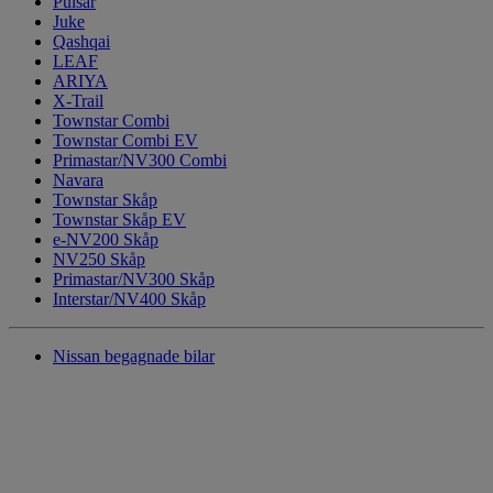
Pulsar
Juke
Qashqai
LEAF
ARIYA
X-Trail
Townstar Combi
Townstar Combi EV
Primastar/NV300 Combi
Navara
Townstar Skåp
Townstar Skåp EV
e-NV200 Skåp
NV250 Skåp
Primastar/NV300 Skåp
Interstar/NV400 Skåp
Nissan begagnade bilar