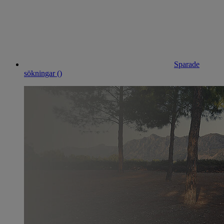
Sparade
sökningar (
)