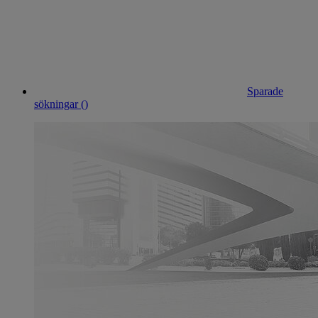
Sparade
sökningar (
)