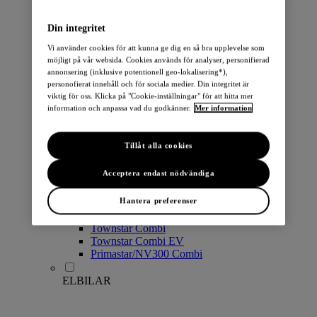
PERSONBILAR
Din integritet
Vi använder cookies för att kunna ge dig en så bra upplevelse som
möjligt på vår websida. Cookies används för analyser, personifierad
annonsering (inklusive potentionell geo-lokalisering*),
personofierat innehåll och för sociala medier. Din integritet är
viktig för oss. Klicka på "Cookie-inställningar" för att hitta mer
information och anpassa vad du godkänner.
Mer information
Micra
Note
Tillåt alla cookies
Pulsar
Juke
Acceptera endast nödvändiga
Qashqai
LEAF
Hantera preferenser
ARIYA
X-Trail
Townstar Combi
Townstar Combi EV
Primastar/NV300 Combi
ELBILAR