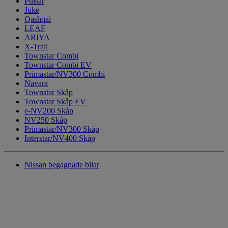
Pulsar
Juke
Qashqai
LEAF
ARIYA
X-Trail
Townstar Combi
Townstar Combi EV
Primastar/NV300 Combi
Navara
Townstar Skåp
Townstar Skåp EV
e-NV200 Skåp
NV250 Skåp
Primastar/NV300 Skåp
Interstar/NV400 Skåp
Nissan begagnade bilar