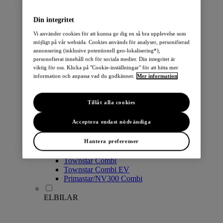
PERSONBILAR
Din integritet
Vi använder cookies för att kunna ge dig en så bra upplevelse som
möjligt på vår websida. Cookies används för analyser, personifierad
annonsering (inklusive potentionell geo-lokalisering*),
personofierat innehåll och för sociala medier. Din integritet är
viktig för oss. Klicka på "Cookie-inställningar" för att hitta mer
information och anpassa vad du godkänner.
Mer information
Micra
Note
Tillåt alla cookies
Pulsar
Juke
Acceptera endast nödvändiga
Qashqai
LEAF
Hantera preferenser
ARIYA
X-Trail
Townstar Combi
Townstar Combi EV
Primastar/NV300 Combi
ELBILAR