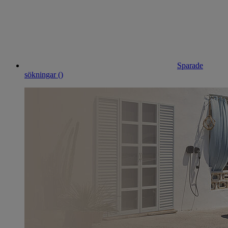
Sparade
sökningar (
)