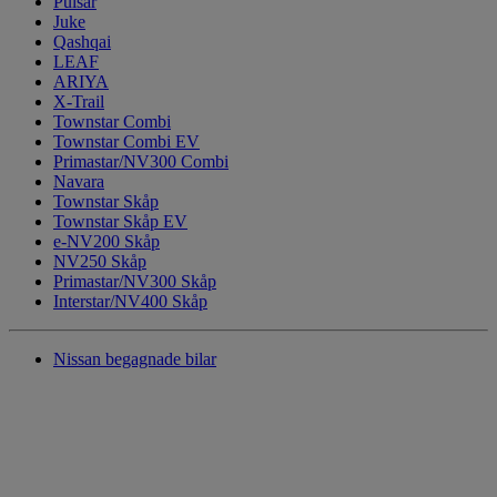
Pulsar
Juke
Qashqai
LEAF
ARIYA
X-Trail
Townstar Combi
Townstar Combi EV
Primastar/NV300 Combi
Navara
Townstar Skåp
Townstar Skåp EV
e-NV200 Skåp
NV250 Skåp
Primastar/NV300 Skåp
Interstar/NV400 Skåp
Nissan begagnade bilar