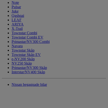
Note
Pulsar
Juke
Qashqai
LEAF
ARIYA
X-Trail
Townstar Combi
Townstar Combi EV
Primastar/NV300 Combi
Navara
Townstar Skåp
Townstar Skåp EV
e-NV200 Skåp
NV250 Skåp
Primastar/NV300 Skåp
Interstar/NV400 Skåp
Nissan begagnade bilar