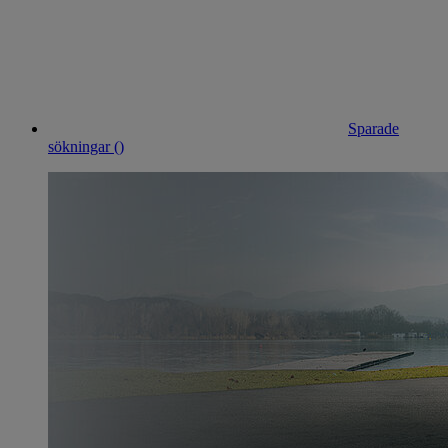
Sparade
sökningar (
)