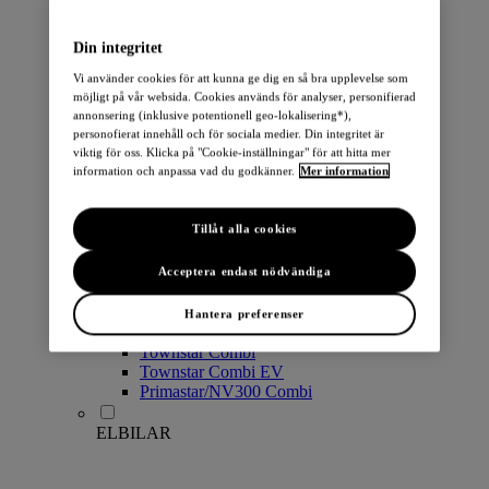
PERSONBILAR
Din integritet
Vi använder cookies för att kunna ge dig en så bra upplevelse som
möjligt på vår websida. Cookies används för analyser, personifierad
annonsering (inklusive potentionell geo-lokalisering*),
personofierat innehåll och för sociala medier. Din integritet är
viktig för oss. Klicka på "Cookie-inställningar" för att hitta mer
information och anpassa vad du godkänner.
Mer information
Micra
Note
Tillåt alla cookies
Pulsar
Juke
Qashqai
Acceptera endast nödvändiga
LEAF
ARIYA
Hantera preferenser
X-Trail
Townstar Combi
Townstar Combi EV
Primastar/NV300 Combi
ELBILAR