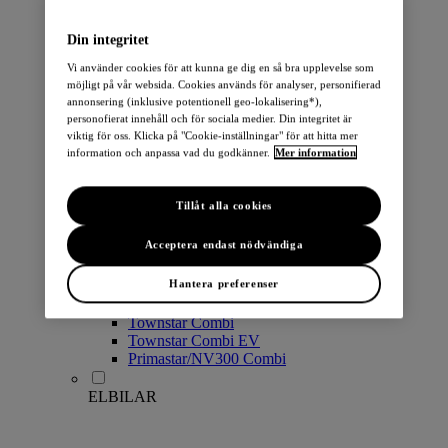
PERSONBILAR
Din integritet
Vi använder cookies för att kunna ge dig en så bra upplevelse som
möjligt på vår websida. Cookies används för analyser, personifierad
annonsering (inklusive potentionell geo-lokalisering*),
personofierat innehåll och för sociala medier. Din integritet är
viktig för oss. Klicka på "Cookie-inställningar" för att hitta mer
information och anpassa vad du godkänner.
Mer information
Micra
Note
Tillåt alla cookies
Pulsar
Juke
Acceptera endast nödvändiga
Qashqai
LEAF
Hantera preferenser
ARIYA
X-Trail
Townstar Combi
Townstar Combi EV
Primastar/NV300 Combi
ELBILAR