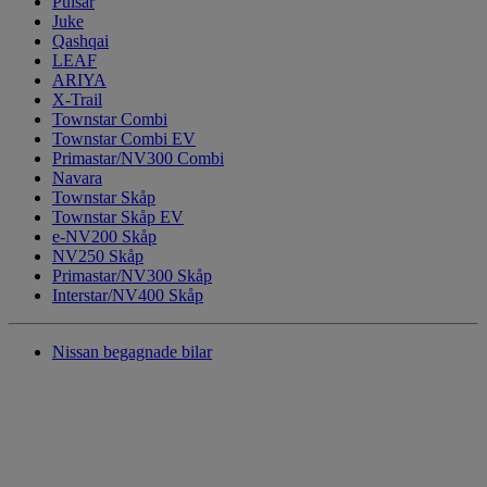
Pulsar
Juke
Qashqai
LEAF
ARIYA
X-Trail
Townstar Combi
Townstar Combi EV
Primastar/NV300 Combi
Navara
Townstar Skåp
Townstar Skåp EV
e-NV200 Skåp
NV250 Skåp
Primastar/NV300 Skåp
Interstar/NV400 Skåp
Nissan begagnade bilar