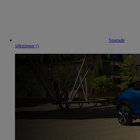
Sparade
sökningar (
)